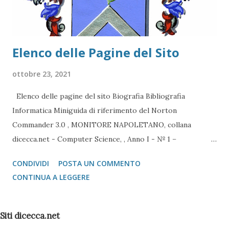
Elenco delle Pagine del Sito
ottobre 23, 2021
Elenco delle pagine del sito Biografia Bibliografia
Informatica Miniguida di riferimento del Norton
Commander 3.0 , MONITORE NAPOLETANO, collana
dicecca.net - Computer Science, , Anno I - № 1 –
Supplemento al Numero 143 – Gennaio 2020 (ristampa da
CONDIVIDI
POSTA UN COMMENTO
originale del 1994) Miniguida di riferimento del Norton
CONTINUA A LEGGERE
Commander 4.0 , MONITORE NAPOLETANO, collana
dicecca.net - Computer Science, , Anno I - № 2 –
Supplemento al Numero 144 – Febbraio 2020 (ristampa da
Siti dicecca.net
originale del 1995) Pc - Ovvero come capirci qualcosa senza