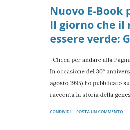
Nuovo E-Book p
Il giorno che i
essere verde: 
Clicca per andare alla Pagina
In occasione del 30° annivers
agosto 1995) ho pubblicato 
racconta la storia della gene
stesso, per quello basta un q
CONDIVIDI
POSTA UN COMMENTO
delle problematiche che il te
versione in origine) dovette r