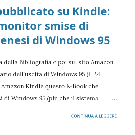
ubblicato su Kindle:
l monitor smise di
Genesi di Windows 95
 della Bibliografia e poi sul sito Amazon
ario dell'uscita di Windows 95 (il 24
su Amazon Kindle questo E-Book che
si di Windows 95 (più che il sistema
ualsiasi manuale) di cosa c'era prima e
CONTINUA A LEGGERE
am di Windows 4.0 (il nome della
isolvere.