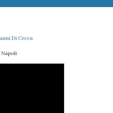
vanni Di Cecca
 Napoli