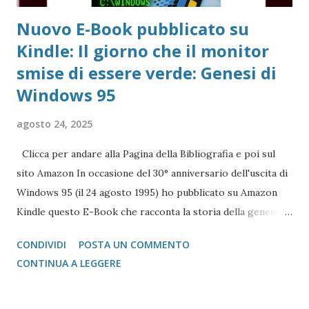
Nuovo E-Book pubblicato su
Kindle: Il giorno che il monitor
smise di essere verde: Genesi di
Windows 95
agosto 24, 2025
Clicca per andare alla Pagina della Bibliografia e poi sul
sito Amazon In occasione del 30° anniversario dell'uscita di
Windows 95 (il 24 agosto 1995) ho pubblicato su Amazon
Kindle questo E-Book che racconta la storia della genesi di
Windows 95 (più che il sistema stesso, per quello basta un
CONDIVIDI
POSTA UN COMMENTO
qualsiasi manuale) di cosa c'era prima e delle problematiche
CONTINUA A LEGGERE
che il team di Windows 4.0 (il nome della versione in
origine) dovette risolvere.